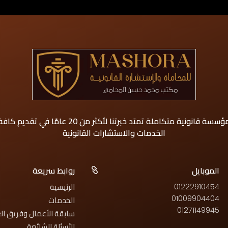
مؤسسة قانونية متكاملة تمتد خبرتنا لأكثر من 20 عامًا في تقديم كاف
الخدمات والاستشارات القانونية
الموبايل
روابط سريعة

الرئيسية
01222910454
01009904404
الخدمات
01271149945
سابقة الأعمال وفريق ا
الأسئلة الشائعة