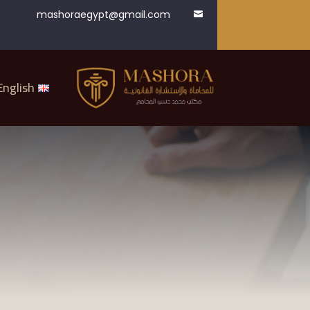
mashoraegypt@gmail.com

English