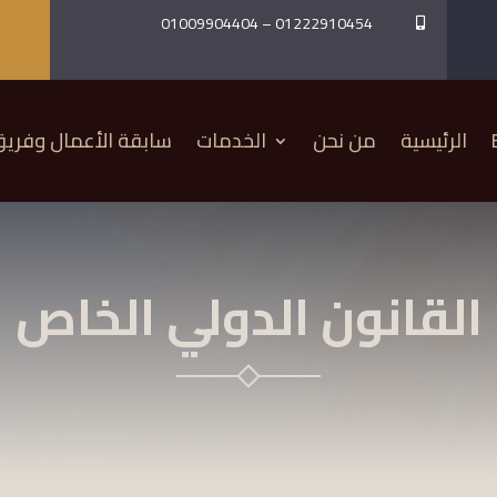
01009904404
–
01222910454

الرئيسية
من نحن
الخدمات
سابقة الأعمال وفري
القانون الدولي الخاص